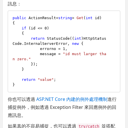
訊息：
public
 ActionResult<
string
> 
Get
(
int
 id
)
{

if
 (id <= 
0
)

    {

return
 StatusCode((
int
)HttpStatus
Code.InternalServerError, 
new
 {

            errorno = 
1
,

            message = 
"id must larger tha
n zero."
        });

    }

return
"value"
;

你也可以透過
ASP.NET Core 內建的例外處理機制
進行
捕捉例外，例如透過 Exception Filter 來回應例外的回
應訊息。
如果真的不容易捕捉，也可以透過
並搭配
try/catch