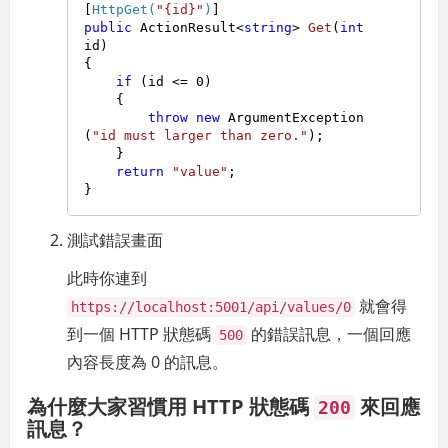
[
HttpGet(
"{id}"
)
public
 ActionResult<
string
> 
Get
(
int
id
)
{

if
 (id <= 
0
)

    {

throw
new
 ArgumentException
(
"id must larger than zero."
);

    }

return
"value"
;

} 
測試錯誤畫面
此時你連到
就會得
https://localhost:5001/api/values/0
到一個 HTTP 狀態碼
的錯誤訊息，一個回應
500
內容長度為 0 的訊息。
為什麼大家習慣用 HTTP 狀態碼
來回應
200
訊息？