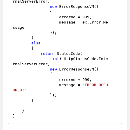
rnalServerError,

new
 ErrorResponseVM()

                {

                    errorno = 
999
,

                    message = ex.Error.Me
ssage

                });

        }

else
        {

return
 StatusCode(

                (
int
) HttpStatusCode.Inte
rnalServerError,

new
 ErrorResponseVM()

                {

                    errorno = 
999
,

                    message = 
"ERROR OCCU
RRED!"
                });

        }

    }
