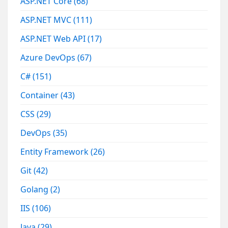
ASP.NET Core
(68)
ASP.NET MVC
(111)
ASP.NET Web API
(17)
Azure DevOps
(67)
C#
(151)
Container
(43)
CSS
(29)
DevOps
(35)
Entity Framework
(26)
Git
(42)
Golang
(2)
IIS
(106)
Java
(29)