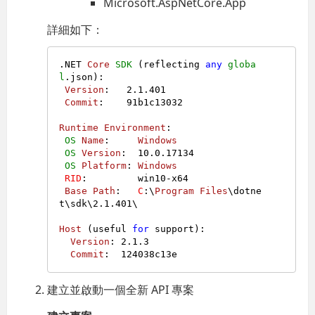
Microsoft.AspNetCore.App
詳細如下：
.
NET
Core
SDK
 (reflecting 
any
globa
l
.
json
):

Version
:   
2.1
.401
Commit
:    91b1c13032

Runtime
Environment
:

OS
Name
:     
Windows
OS
Version
:  
10.0
.17134
OS
Platform
: 
Windows
RID
:         win10-x64

Base
Path
:   
C
:\
Program
Files
\dotne
t\sdk\
2.1
.401
\

Host
 (useful 
for
 support):

Version
: 
2.1
.3
Commit
建立並啟動一個全新 API 專案