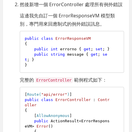
然後新增一個 ErrorController 處理所有例外錯誤
這邊我先自訂一個 ErrorResponseVM 模型類
別，專門用來回應制式的例外錯誤訊息。
public
class
ErrorResponseVM
{

public
int
 errorno { 
get
; 
set
; }

public
string
 message { 
get
; 
se
t
; }

完整的
範例程式如下：
ErrorController
[
Route(
"api/error"
)
public
class
ErrorController
 : 
Contr
oller
{

    [
AllowAnonymous
]

public
 ActionResult<ErrorRespons
eVM> 
Error
()
    {
