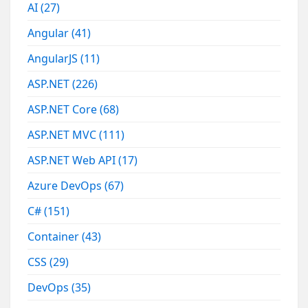
AI
(27)
Angular
(41)
AngularJS
(11)
ASP.NET
(226)
ASP.NET Core
(68)
ASP.NET MVC
(111)
ASP.NET Web API
(17)
Azure DevOps
(67)
C#
(151)
Container
(43)
CSS
(29)
DevOps
(35)