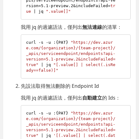
pis/serviceendpoint/endpoints?api-ve
rsion=5.1-preview.2&includeFailed=
tr
ue
 | jq 
".value[]"
我用 jq 的過濾語法，僅列出
無法連線
的清單：
curl -s -u :{PAT} 
"https://dev.azur
e.com/{organization}/{team-project}/
_apis/serviceendpoint/endpoints?api-
version=5.1-preview.2&includeFailed=
true"
 | jq 
"[.value[] | select(.isRe
ady==false)]"
先設法取得無法刪除的 Endpoint Id
我用 jq 的過濾語法，僅列出
自動建立
的 Ids：
curl -s -u :{PAT} 
"https://dev.azur
e.com/{organization}/{team-project}/
_apis/serviceendpoint/endpoints?api-
version=5.1-preview.2&includeFailed=
true"
 | jq 
'[(.value[] | select(.dat