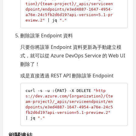
tion}/{team-project}/_apis/serviceen
dpoint/endpoints/e3ed4887-1647-4954-
a76e-24c5fb2d6d19?api-version=5.1-pr
eview.2"
 | jq 
"."
刪除該筆 Endpoint 資料
只要你將該筆 Endpoint 資料更新為手動建立模
式，就可以從 Azure DevOps Service 的 Web UI
刪除了！
或是直接透過 REST API 刪除該筆 Endpoint
curl -s -u :{PAT} -X DELETE 
"http
s://dev.azure.com/{organization}/{te
am-project}/_apis/serviceendpoint/en
dpoints/e3ed4887-1647-4954-a76e-24c5
fb2d6d19?api-version=5.1-preview.2"
| jq 
"."
相關連結