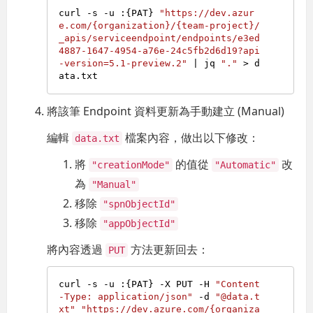
curl -s -u :{PAT} 
"https://dev.azur
e.com/{organization}/{team-project}/
_apis/serviceendpoint/endpoints/e3ed
4887-1647-4954-a76e-24c5fb2d6d19?api
-version=5.1-preview.2"
 | jq 
"."
 > d
將該筆 Endpoint 資料更新為手動建立 (Manual)
編輯
檔案內容，做出以下修改：
data.txt
將
的值從
改
"creationMode"
"Automatic"
為
"Manual"
移除
"spnObjectId"
移除
"appObjectId"
將內容透過
方法更新回去：
PUT
curl -s -u :{PAT} -X PUT -H 
"Content
-Type: application/json"
 -d 
"@data.t
xt"
"https://dev.azure.com/{organiza