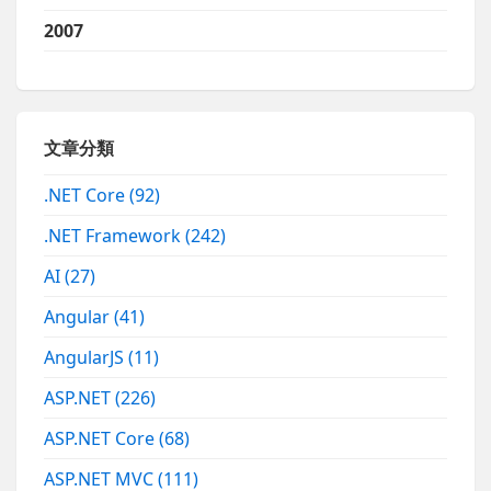
2007
文章分類
.NET Core
(92)
.NET Framework
(242)
AI
(27)
Angular
(41)
AngularJS
(11)
ASP.NET
(226)
ASP.NET Core
(68)
ASP.NET MVC
(111)