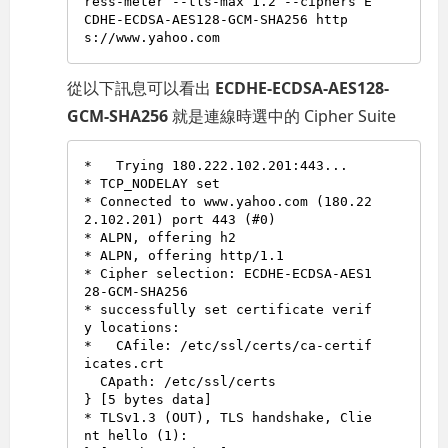
ress-meter --tls-max 1.2 --ciphers E
CDHE-ECDSA-AES128-GCM-SHA256 http
從以下訊息可以看出
ECDHE-ECDSA-AES128-
GCM-SHA256
就是連線時選中的 Cipher Suite
*   Trying 180.222.102.201:443...

* TCP_NODELAY set

* Connected to www.yahoo.com (180.22
2.102.201) port 443 (#0)

* ALPN, offering h2

* ALPN, offering http/1.1

* Cipher selection: ECDHE-ECDSA-AES1
28-GCM-SHA256

* successfully set certificate verif
y locations:

*   CAfile: /etc/ssl/certs/ca-certif
icates.crt

  CApath: /etc/ssl/certs

} [5 bytes data]

* TLSv1.3 (OUT), TLS handshake, Clie
nt hello (1):
