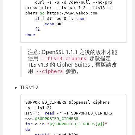
    curl -s -S -o /dev/null --no-pro
gress-meter --tls-max 1.3 --tls13-ci
phers 
$c
 https://www.yahoo.com

if
 [ $? -eq 0 ]; 
then
echo
 OK

fi
done
注意: OpenSSL 1.1.1 之後的版本才能
使用
參數指定
--tls13-ciphers
TLS v1.3 的 Cipher Suites，舊版請改
用
參數。
--ciphers
TLS v1.2
SUPPORTED_CIPHERS=$(openssl ciphers 
-s -tls1_2)

IFS=
':'
read
 -r -a SUPPORTED_CIPHERS 
<<< 
$SUPPORTED_CIPHERS
for
 c 
in
"
${SUPPORTED_CIPHERS[@]}
"
do
printf
 -v pad %30s
