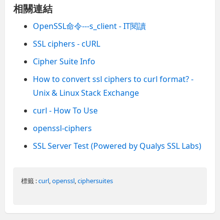
相關連結
OpenSSL命令---s_client - IT閱讀
SSL ciphers - cURL
Cipher Suite Info
How to convert ssl ciphers to curl format? -
Unix & Linux Stack Exchange
curl - How To Use
openssl-ciphers
SSL Server Test (Powered by Qualys SSL Labs)
標籤 :
curl
,
openssl
,
ciphersuites