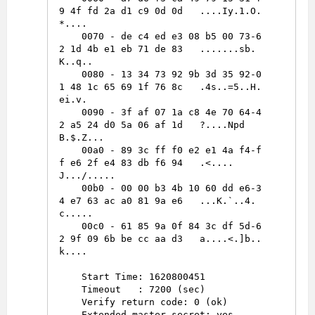
9 4f fd 2a d1 c9 0d 0d   ....Iy.1.O.
*....

    0070 - de c4 ed e3 08 b5 00 73-6
2 1d 4b e1 eb 71 de 83   .......sb.
K..q..

    0080 - 13 34 73 92 9b 3d 35 92-0
1 48 1c 65 69 1f 76 8c   .4s..=5..H.
ei.v.

    0090 - 3f af 07 1a c8 4e 70 64-4
2 a5 24 d0 5a 06 af 1d   ?....Npd
B.$.Z...

    00a0 - 89 3c ff f0 e2 e1 4a f4-f
f e6 2f e4 83 db f6 94   .<....
J.../.....

    00b0 - 00 00 b3 4b 10 60 dd e6-3
4 e7 63 ac a0 81 9a e6   ...K.`..4.
c.....

    00c0 - 61 85 9a 0f 84 3c df 5d-6
2 9f 09 6b be cc aa d3   a....<.]b..
k....

    Start Time: 1620800451

    Timeout   : 7200 (sec)

    Verify return code: 0 (ok)
