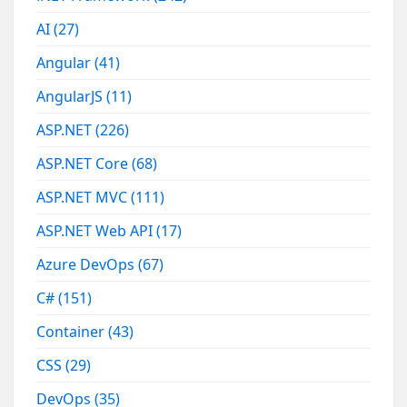
AI
(27)
Angular
(41)
AngularJS
(11)
ASP.NET
(226)
ASP.NET Core
(68)
ASP.NET MVC
(111)
ASP.NET Web API
(17)
Azure DevOps
(67)
C#
(151)
Container
(43)
CSS
(29)
DevOps
(35)