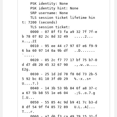
    PSK identity: None

    PSK identity hint: None

    SRP username: None

    TLS session ticket lifetime hin
t: 7200 (seconds)

    TLS session ticket:

    0000 - 07 8f f3 fa a9 32 7f 7f-e
b 78 07 82 2c 8d 32 49   .....2...
x..,.2I

    0010 - 95 ee 44 c7 97 07 e6 f9-9
6 ba 60 97 14 0a 9b df   ..D.......
`.....

    0020 - 05 2c f7 77 17 bf 75 b7-0
d d7 d8 20 45 32 67 90   .,.w..u.... 
E2g.

    0030 - 25 1d 2d 78 f8 0d 73 2b-5
5 92 bc 81 10 3f d0 29   %.-x..s+
U....?.)

    0040 - 14 3b 53 9b 84 6f a8 37-c
a 67 5b b8 55 1e e6 04   .;S..o.7.g
[.U...

    0050 - 55 85 4c 9d b9 41 7c b3-d
8 df 54 9f f4 85 72 89   U.L..A|...
T...r.

    0060 - a7 d6 f3 ca 49 79 15 31-f