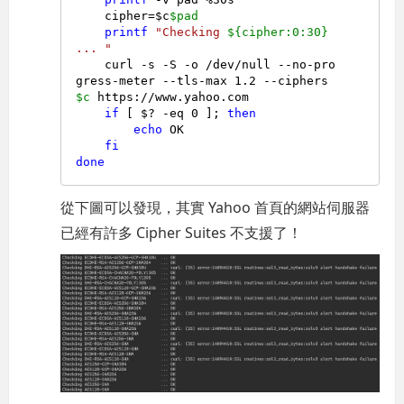
    cipher=$c
$pad
printf
"Checking 
${cipher:0:30}
... "
    curl -s -S -o /dev/null --no-pro
gress-meter --tls-max 1.2 --ciphers 
$c
 https://www.yahoo.com

if
 [ $? -eq 0 ]; 
then
echo
 OK

fi
done
從下圖可以發現，其實 Yahoo 首頁的網站伺服器
已經有許多 Cipher Suites 不支援了！