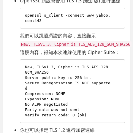
OpenSSL 預設會使用 TLS 1.3 (最新版) 進行連線
openssl s_client -connect www.yahoo.
我們可以跳過憑證的內容，直接顯示
New, TLSv1.3, Cipher is TLS_AES_128_GCM_SHA256
這段內容，得知本次連線使用的 Cipher Suite：
New, TLSv1.3, Cipher is TLS_AES_128_
GCM_SHA256

Server public key is 256 bit

Secure Renegotiation IS NOT supporte
d

Compression: NONE

Expansion: NONE

No ALPN negotiated

Early data was not sent

你也可以指定 TLS 1.2 進行加密連線