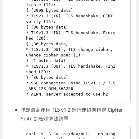
ficate (11):

{ [2908 bytes data]

* TLSv1.3 (IN), TLS handshake, CERT 
verify (15):

{ [80 bytes data]

* TLSv1.3 (IN), TLS handshake, Finis
hed (20):

{ [36 bytes data]

* TLSv1.3 (OUT), TLS change cipher, 
Change cipher spec (1):

} [1 bytes data]

* TLSv1.3 (OUT), TLS handshake, Fini
shed (20):

} [36 bytes data]

* SSL connection using TLSv1.3 / TLS
_AES_128_GCM_SHA256

指定最高使用 TLS v1.2 進行連線與指定 Cipher
Suite 加密演算法清單
curl -s -S -v -o /dev/null --no-prog