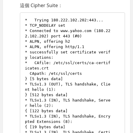
這個 Cipher Suite：
*   Trying 180.222.102.202:443...

* TCP_NODELAY set

* Connected to www.yahoo.com (180.22
2.102.202) port 443 (#0)

* ALPN, offering h2

* ALPN, offering http/1.1

* successfully set certificate verif
y locations:

*   CAfile: /etc/ssl/certs/ca-certif
icates.crt

  CApath: /etc/ssl/certs

} [5 bytes data]

* TLSv1.3 (OUT), TLS handshake, Clie
nt hello (1):

} [512 bytes data]

* TLSv1.3 (IN), TLS handshake, Serve
r hello (2):

{ [122 bytes data]

* TLSv1.3 (IN), TLS handshake, Encry
pted Extensions (8):

{ [19 bytes data]

* TLSv1.3 (IN), TLS handshake, Certi