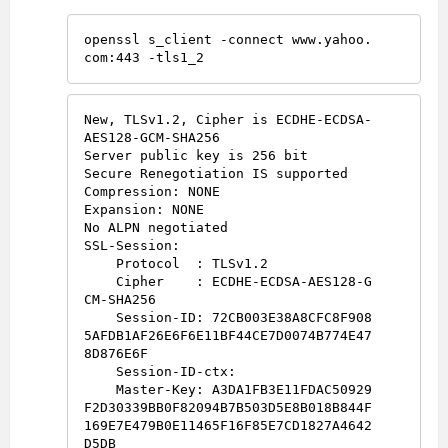
openssl s_client -connect www.yahoo.
New, TLSv1.2, Cipher is ECDHE-ECDSA-
AES128-GCM-SHA256

Server public key is 256 bit

Secure Renegotiation IS supported

Compression: NONE

Expansion: NONE

No ALPN negotiated

SSL-Session:

    Protocol  : TLSv1.2

    Cipher    : ECDHE-ECDSA-AES128-G
CM-SHA256

    Session-ID: 72CB003E38A8CFC8F908
5AFDB1AF26E6F6E11BF44CE7D0074B774E47
8D876E6F

    Session-ID-ctx:

    Master-Key: A3DA1FB3E11FDAC50929
F2D30339BB0F82094B7B503D5E8B018B844F
169E7E479B0E11465F16F85E7CD1827A4642
D5DB
