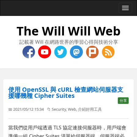
Togg
navi
The Will Will Web
記載著 Will 在網路世界的學習心得與技術分享
使用 OpenSSL 與 cURL 檢查網站伺服器支
援哪幾種 Cipher Suites
分享
📅 2021/05/12 15:34
📁
Security
,
Web
,
介紹好用工具
當我們從用戶端透過 TLS 協定連接伺服器時，用戶端會
準備一組 Cipher Suites 清單給伺服器端，伺服器端必