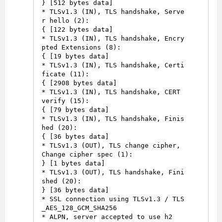
} [512 bytes data]

* TLSv1.3 (IN), TLS handshake, Serve
r hello (2):

{ [122 bytes data]

* TLSv1.3 (IN), TLS handshake, Encry
pted Extensions (8):

{ [19 bytes data]

* TLSv1.3 (IN), TLS handshake, Certi
ficate (11):

{ [2908 bytes data]

* TLSv1.3 (IN), TLS handshake, CERT 
verify (15):

{ [79 bytes data]

* TLSv1.3 (IN), TLS handshake, Finis
hed (20):

{ [36 bytes data]

* TLSv1.3 (OUT), TLS change cipher, 
Change cipher spec (1):

} [1 bytes data]

* TLSv1.3 (OUT), TLS handshake, Fini
shed (20):

} [36 bytes data]

* SSL connection using TLSv1.3 / TLS
_AES_128_GCM_SHA256
