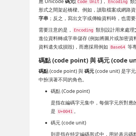
應 Unicode
碼元
(
)，
類
Code Unit
Encoding
形式之間架起橋樑。例如，讀取檔案或網路資
字串
；反之，寫出文字或傳輸資料時，也需要
需要注意的是，
類別設計用來處理
Encoding
進位資料轉成字串儲存 (例如將圖片或加密資
資料遺失或損毀)，而應採用例如
等
Base64
碼點 (code point) 與 碼元 (code un
碼點
(code point) 與
碼元
(code unit
中扮演著不同的角色。
碼點 (Code point)
是指在編碼字元集中，每個字元所對應的唯一
是
。
U+0041
碼元 (code unit)
則是指在特定編碼形式中，用於表示碼