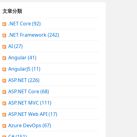
文章分類
.NET Core
(92)
.NET Framework
(242)
AI
(27)
Angular
(41)
AngularJS
(11)
ASP.NET
(226)
ASP.NET Core
(68)
ASP.NET MVC
(111)
ASP.NET Web API
(17)
Azure DevOps
(67)
C#
(151)