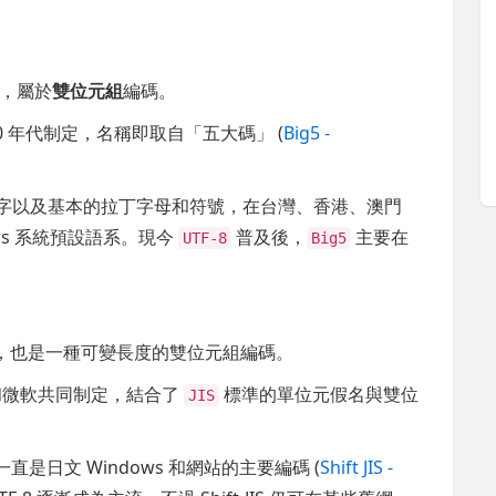
，屬於
雙位元組
編碼。
0 年代制定，名稱即取自「五大碼」 (
Big5 -
字以及基本的拉丁字母和符號，在台灣、香港、澳門
ws 系統預設語系。現今
普及後，
主要在
UTF-8
Big5
)，也是一種可變長度的雙位元組編碼。
公司和微軟共同制定，結合了
標準的單位元假名與雙位
JIS
一直是日文 Windows 和網站的主要編碼 (
Shift JIS -