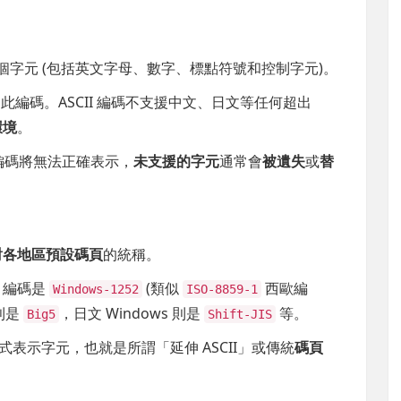
8 個字元 (包括英文字母、數字、標點符號和控制字元)。
此編碼。ASCII 編碼不支援中文、日文等任何超出
環境
。
II 編碼將無法正確表示，
未支援的字元
通常會
被遺失
或
替
對各地區預設碼頁
的統稱。
SI 編碼是
(類似
西歐編
Windows-1252
ISO-8859-1
碼則是
，日文 Windows 則是
等。
Big5
Shift-JIS
式表示字元，也就是所謂「延伸 ASCII」或傳統
碼頁