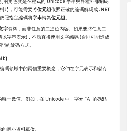
別的角色就是在程式的 Unicode 字串與各種外部編碼
料時，可能需要將
位元組
依照正確的編碼解碼成
.NET
依照指定編碼將
字串
轉為
位元組
。
文字
資料，而非任意的二進位內容。如果要將任意二
料以字串表示)，不應直接使用文字編碼 (否則可能造成
專門的編碼方式。
it)
) 是字元編碼領域中的兩個重要概念，它們在字元表示和儲存
數值。例如，在 Unicode 中，字元 "A" 的碼點
點的最小資料單位。