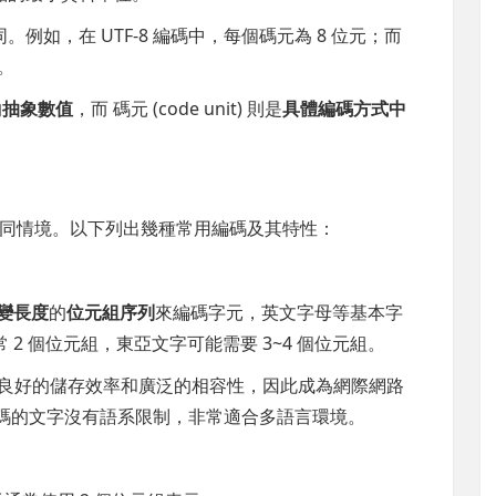
如，在 UTF-8 編碼中，每個碼元為 8 位元；而
元。
的
抽象數值
，而 碼元 (code unit) 則是
具體編碼方式中
同情境。以下列出幾種常用編碼及其特性：
變長度
的
位元組序列
來編碼字元，英文字母等基本字
 2 個位元組，東亞文字可能需要 3~4 個位元組。
字元，具有良好的儲存效率和廣泛的相容性，因此成為網際網路
 編碼的文字沒有語系限制，非常適合多語言環境。