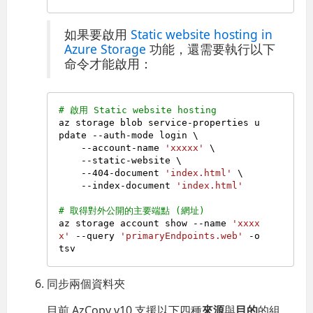
如果要啟用
Static website hosting in
Azure Storage
功能，還需要執行以下
命令才能啟用：
# 啟用 Static website hosting
az storage blob service-properties u
pdate --auth-mode login \

    --account-name 
'xxxxx'
 \

    --static-website \

    --404-document 
'index.html'
 \

    --index-document 
'index.html'
# 取得對外公開的主要端點 (網址)
az storage account show --name 
'xxxx
x'
 --query 
'primaryEndpoints.web'
 -o 
同步兩個資料夾
目前 AzCopy v10 支援以下四種
來源
與
目的
的組