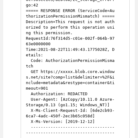
go:42

===== RESPONSE ERROR (ServiceCode=Au
thorizationPermissionMismatch) =====

Description=This request is not auth
orized to perform this operation usi
ng this permission.

RequestId:76f314d5-c01e-002f-064b-97
63e0000000

Time:2021-08-22T11:49:43.1775028Z, D
etails:

  Code: AuthorizationPermissionMisma
tch

  GET https://xxxxx.blob.core.window
s.net/site?comp=list&delimiter=%2F&i
nclude=metadata&restype=container&ti
meout=901

  Authorization: REDACTED

  User-Agent: [AzCopy/10.11.0 Azure-
Storage/0.13 (go1.15; Windows_NT)]

  X-Ms-Client-Request-Id: [6de2cb93-
6ca7-4adc-450f-2ec3b65c058d]

  X-Ms-Version: [2019-12-12]

  ----------------------------------
------------------------------------