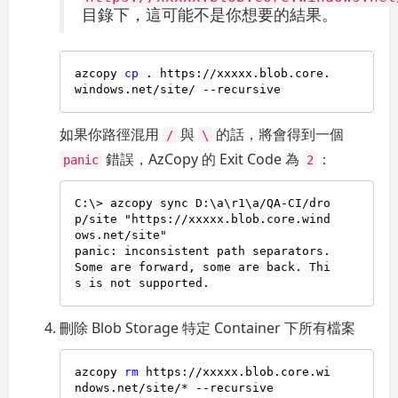
目錄下，這可能不是你想要的結果。
azcopy 
cp
 . https://xxxxx.blob.core.
如果你路徑混用
與
的話，將會得到一個
/
\
錯誤，AzCopy 的 Exit Code 為
：
panic
2
C:\> azcopy sync D:\a\r1\a/QA-CI/dro
p/site "https://xxxxx.blob.core.wind
ows.net/site"

panic: inconsistent path separators. 
Some are forward, some are back. Thi
刪除 Blob Storage 特定 Container 下所有檔案
azcopy 
rm
 https://xxxxx.blob.core.wi