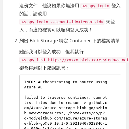
這份文件，他說如果你無法用
登入
azcopy login
的話，請改用
來登
azcopy login --tenant-id=<tenant-id>
入，而這招確實可以順利登入成功！
列出 Blob Storage 特定 Container 下的檔案清單
雖然我可以登入成功，但我執行
azcopy list https://xxxxx.blob.core.windows.net
卻會得到以下錯誤訊息：
INFO: Authenticating to source using 
Azure AD

failed to traverse container: cannot 
list files due to reason -> github.c
om/Azure/azure-storage-blob-go/azblo
b.newStorageError, /home/vsts/go/pk
g/mod/github.com/!azure/azure-storag
e-blob-go@v0.10.1-0.20210407023846-1
6cf969ec1c3/azblob/zc_storage_error.