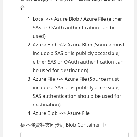
合：
Local <-> Azure Blob / Azure File (either
SAS or OAuth authentication can be
used)
Azure Blob <-> Azure Blob (Source must
include a SAS or is publicly accessible;
either SAS or OAuth authentication can
be used for destination)
Azure File <-> Azure File (Source must
include a SAS or is publicly accessible;
SAS authentication should be used for
destination)
Azure Blob <-> Azure File
從本機資料夾同步到 Blob Container 中