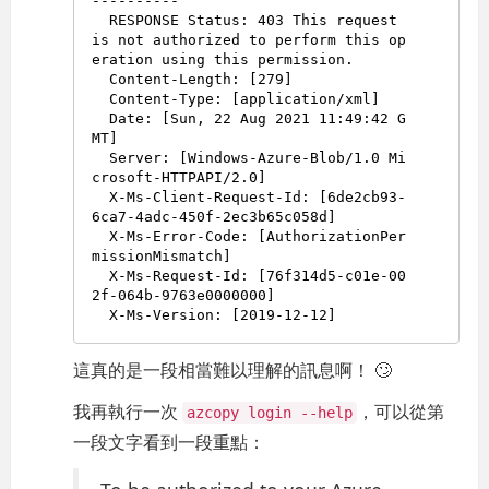
----------

  RESPONSE Status: 403 This request 
is not authorized to perform this op
eration using this permission.

  Content-Length: [279]

  Content-Type: [application/xml]

  Date: [Sun, 22 Aug 2021 11:49:42 G
MT]

  Server: [Windows-Azure-Blob/1.0 Mi
crosoft-HTTPAPI/2.0]

  X-Ms-Client-Request-Id: [6de2cb93-
6ca7-4adc-450f-2ec3b65c058d]

  X-Ms-Error-Code: [AuthorizationPer
missionMismatch]

  X-Ms-Request-Id: [76f314d5-c01e-00
2f-064b-9763e0000000]

這真的是一段相當難以理解的訊息啊！ 🙄
我再執行一次
，可以從第
azcopy login --help
一段文字看到一段重點：