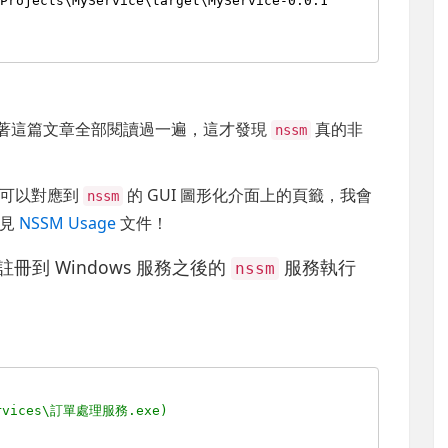
\Projects\MyService\target\MyService-
0
.
0
.
1
著這篇文章全部閱讀過一遍，這才發現
真的非
nssm
都可以對應到
的 GUI 圖形化介面上的頁籤，我會
nssm
請見
NSSM Usage
文件！
冊到 Windows 服務之後的
服務執行
nssm
rvices\訂單處理服務.exe)