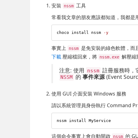
安裝
工具
nssm
常看我文章的朋友應該都知道，我都是
choco install nssm 
-y
事實上
是免安裝的綠色軟體，而
nssm
下載
壓縮檔回來，將
解壓縮
nssm.exe
注意: 使用
註冊服務時，
nssm
的
事件來源
(Event Sour
NSSM
使用 GUI 介面安裝 Windows 服務
請以系統管理員身份執行 Command Pro
這個命令事實上會自動開啟
的 G
nssm