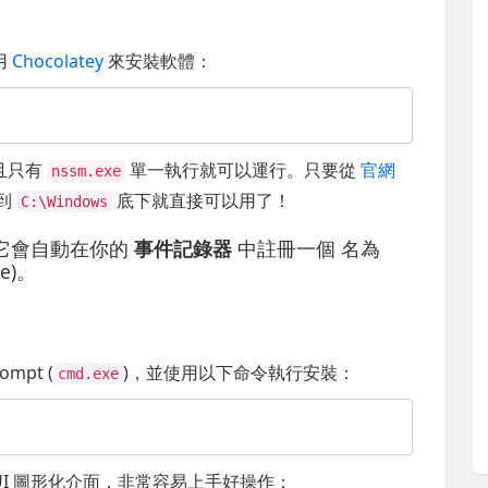
用
Chocolatey
來安裝軟體：
且只有
單一執行就可以運行。只要從
官網
nssm.exe
到
底下就直接可以用了！
C:\Windows
它會自動在你的
事件記錄器
中註冊一個 名為
ce)。
mpt (
)，並使用以下命令執行安裝：
cmd.exe
UI 圖形化介面，非常容易上手好操作：