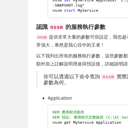
nssm 
set
 MyService AppStdout "C:
-SNAPSHOT.log"

nssm 
start
認識
的服務執行參數
nssm
提供非常大量的參數可供設定，我也趁
nssm
常強大，果然是我心目中的王者！
以下我列出所有的服務執行參數，這些參數
額外加上註解說明用途與預設值，詳細說明
你可以透過以下命令查詢
實際註
nssm
參數為何。
Application
REM 應用程式路徑
REM 預設: 應用程式完整路徑 (C:\EC.Se