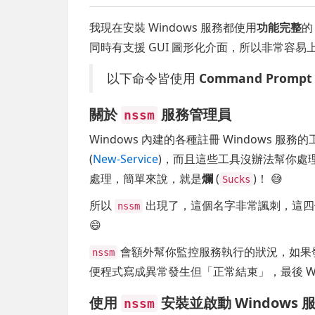
我現在安裝 Windows 服務都使用
功能完整
同時有支援 GUI 圖形化介面，所以非常容
以下命令皆使用
Command Prompt
關於
服務管理員
nssm
Windows 內建的各種註冊 Windows 服務
(
New-Service
)，而且這些工具沒辦法幫你處
處理，簡單來說，就是
爛
(
)！ 😅
Sucks
所以
出現了，這個名字非常諷刺，這
nssm
😄
會額外幫你監控服務執行的狀況，如果
nssm
便程式寫成異常發生但「正常結束」，最後 Wi
使用
安裝並啟動 Windows 
nssm