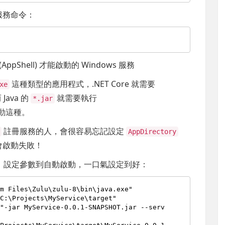
 服務命令：
(AppShell) 才能啟動的 Windows 服務
這種類型的應用程式，.NET Core 就需要
xe
Java 的
就需要執行
*.jar
動這種。
註冊服務的人，會很容易忘記設定
AppDirectory
會啟動失敗！
、設定參數到自動啟動，一口氣設定到好：
am Files\Zulu\zulu-
8
\bin\java.exe"

C:\Projects\MyService\target"

 "-jar MyService-
0
.
0
.
1
-SNAPSHOT.jar --serv