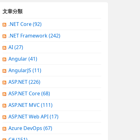
文章分類
.NET Core
(92)
.NET Framework
(242)
AI
(27)
Angular
(41)
AngularJS
(11)
ASP.NET
(226)
ASP.NET Core
(68)
ASP.NET MVC
(111)
ASP.NET Web API
(17)
Azure DevOps
(67)
C#
(151)