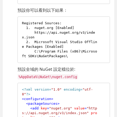
預設你可以看到以下結果：
Registered Sources:

  1.  nuget.org [Enabled]

      https://api.nuget.org/v3/inde
x.json

  2.  Microsoft Visual Studio Offlin
e Packages [Enabled]

      C:\Program Files (x86)\Microso
預設全域的 NuGet 設定檔位於:
%AppData%\NuGet\nuget.config
<?xml version=
"1.0"
 encoding=
"utf-
8"
?>
<
configuration
>
<
packageSources
>
<
add
key
=
"nuget.org"
value
=
"http
s://api.nuget.org/v3/index.json"
pro