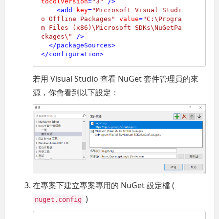
tocolVersion
=
"3"
 />
<
add
key
=
"Microsoft Visual Studi
o Offline Packages"
value
=
"C:\Progra
m Files (x86)\Microsoft SDKs\NuGetPa
ckages\"
 />
</
packageSources
>
</
configuration
>
若用 Visual Studio 查看 NuGet 套件管理員的來
源，你會看到以下設定：
在專案下建立專案專用的 NuGet 設定檔 (
)
nuget.config