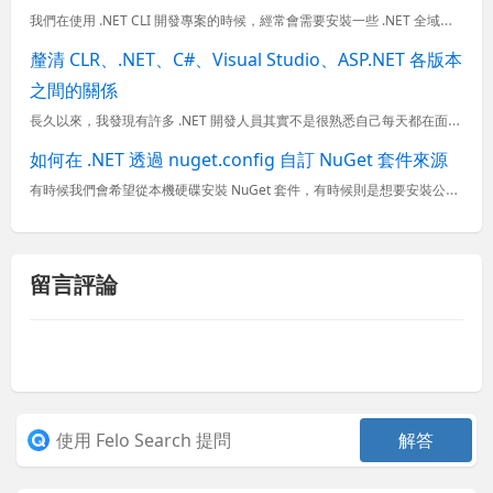
我們在使用 .NET CLI 開發專案的時候，經常會需要安裝一些 .NET 全域工具 (.NET Global Tool)，但是安裝全域工具有個小缺點，那就是這些工具會需要被註冊到 PATH 環境變數
釐清 CLR、.NET、C#、Visual Studio、ASP.NET 各版本
之間的關係
長久以來，我發現有許多 .NET 開發人員其實不是很熟悉自己每天都在面對的 .NET Framework, C#, Visual Studio 與 ASP.NET 版本之間的關係，以至於經常在找資料時...
如何在 .NET 透過 nuget.config 自訂 NuGet 套件來源
有時候我們會希望從本機硬碟安裝 NuGet 套件，有時候則是想要安裝公司內部發行的 NuGet 套件，我發現許多人都會透過 Visual Studio 去調整全域的 nuget.config 設定檔，
留言評論