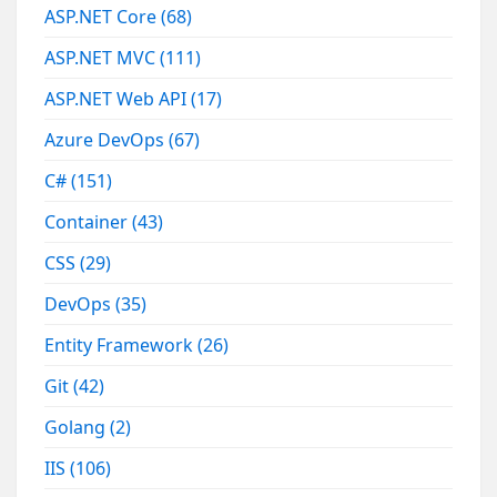
ASP.NET Core
(68)
ASP.NET MVC
(111)
ASP.NET Web API
(17)
Azure DevOps
(67)
C#
(151)
Container
(43)
CSS
(29)
DevOps
(35)
Entity Framework
(26)
Git
(42)
Golang
(2)
IIS
(106)