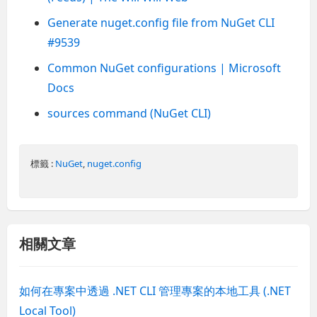
Generate nuget.config file from NuGet CLI
#9539
Common NuGet configurations | Microsoft
Docs
sources command (NuGet CLI)
標籤 :
NuGet
,
nuget.config
相關文章
如何在專案中透過 .NET CLI 管理專案的本地工具 (.NET
Local Tool)