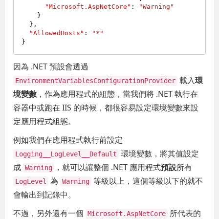
"Microsoft.AspNetCore"
:
"Warning"
}
}
,
"AllowedHosts"
:
"*"
}
因為 .NET 預設會透過
載入
環
EnvironmentVariablesConfigurationProvider
境變數
，作為應用程式的組態，當我們將 .NET 執行在
容器中或跑在 IIS 的時候，都很容易設定環境變數來設
定應用程式組態。
例如我們在應用程式執行前設定
環境變數，將其值設定
Logging__LogLevel__Default
成
，就可以讓整個 .NET 應用程式
預設
所有
Warning
為
等級以上，這個等級以下的就不
LogLevel
Warning
會輸出到記錄中。
不過，另外還有一個
所代表的
Microsoft.AspNetCore