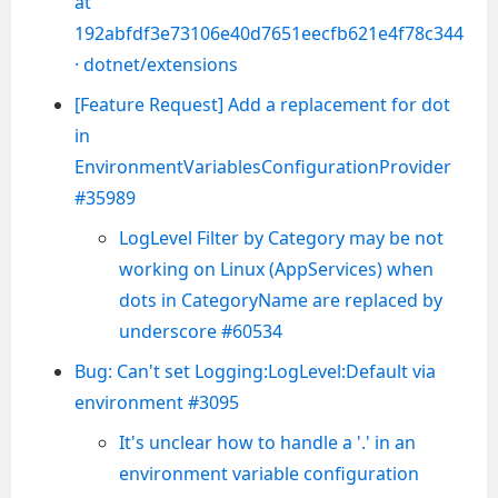
at
192abfdf3e73106e40d7651eecfb621e4f78c344
· dotnet/extensions
[Feature Request] Add a replacement for dot
in
EnvironmentVariablesConfigurationProvider
#35989
LogLevel Filter by Category may be not
working on Linux (AppServices) when
dots in CategoryName are replaced by
underscore #60534
Bug: Can't set Logging:LogLevel:Default via
environment #3095
It's unclear how to handle a '.' in an
environment variable configuration