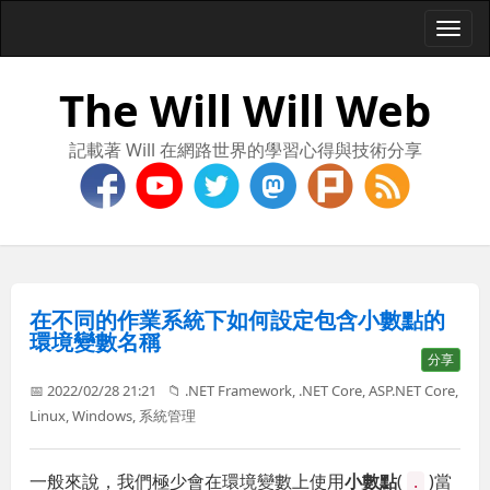
Togg
navi
The Will Will Web
記載著 Will 在網路世界的學習心得與技術分享
在不同的作業系統下如何設定包含小數點的
環境變數名稱
分享
📅 2022/02/28 21:21
📁
.NET Framework
,
.NET Core
,
ASP.NET Core
,
Linux
,
Windows
,
系統管理
一般來說，我們極少會在環境變數上使用
小數點
(
)當
.