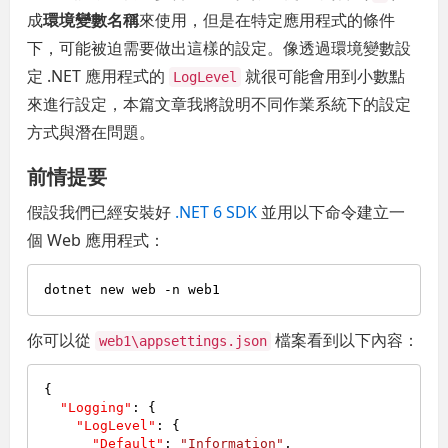
成
環境變數名稱
來使用，但是在特定應用程式的條件
下，可能被迫需要做出這樣的設定。像透過環境變數設
定 .NET 應用程式的
就很可能會用到小數點
LogLevel
來進行設定，本篇文章我將說明不同作業系統下的設定
方式與潛在問題。
前情提要
假設我們已經安裝好
.NET 6 SDK
並用以下命令建立一
個 Web 應用程式：
你可以從
檔案看到以下內容：
web1\appsettings.json
{
"Logging"
:
{
"LogLevel"
:
{
"Default"
:
"Information"
,