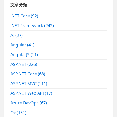
文章分類
.NET Core
(92)
.NET Framework
(242)
AI
(27)
Angular
(41)
AngularJS
(11)
ASP.NET
(226)
ASP.NET Core
(68)
ASP.NET MVC
(111)
ASP.NET Web API
(17)
Azure DevOps
(67)
C#
(151)