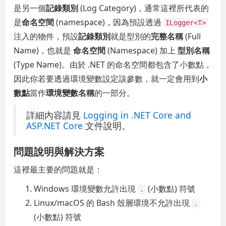
是另一個
記錄類別
(Log Category)，通常這裡所代表的
是
命名空間
(namespace)，因為預設透過
ILogger<T>
注入的物件，預設
記錄類別
就是型別的
完整名稱
(Full
Name)，也就是
命名空間
(Namespace) 加上
型別名稱
(Type Name)。由於 .NET 的命名空間都包含了小數點，
因此你若要透過環境變數設定該參數，就一定會用到
小
數點
當作
環境變數名稱
的一部分。
詳細內容請見
Logging in .NET Core and
ASP.NET Core
文件說明。
問題說明與解決方案
這裡最主要的問題就是：
Windows 環境變數允許出現
(小數點) 符號
.
Linux/macOS 的 Bash 殼層環境不允許出現
.
(小數點) 符號