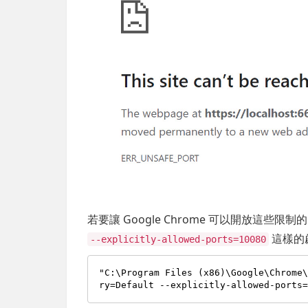
若要讓 Google Chrome 可以開放這些限制的
這樣的
--explicitly-allowed-ports=10080
"C:\Program Files (x86)\Google\Chrome
ry=Default --explicitly-allowed-ports