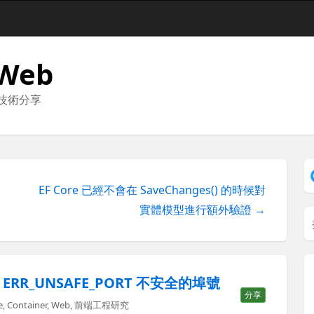
 Web
與技術分享
過
EF Core 已經不會在 SaveChanges() 的時候對
實體模型進行額外驗證 →
R_UNSAFE_PORT 不安全的埠號
分享
e
,
Container
,
Web
,
前端工程研究