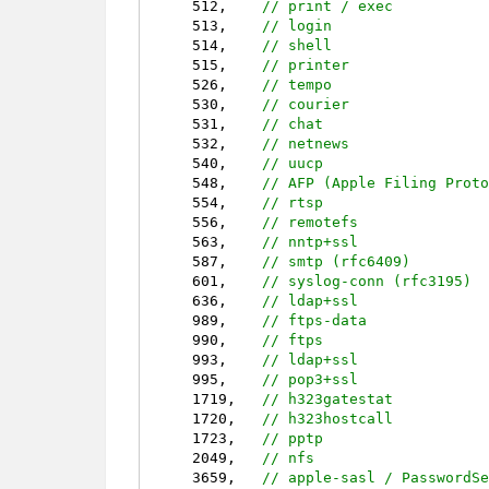
512
,    
// print / exec
513
,    
// login
514
,    
// shell
515
,    
// printer
526
,    
// tempo
530
,    
// courier
531
,    
// chat
532
,    
// netnews
540
,    
// uucp
548
,    
// AFP (Apple Filing Prot
554
,    
// rtsp
556
,    
// remotefs
563
,    
// nntp+ssl
587
,    
// smtp (rfc6409)
601
,    
// syslog-conn (rfc3195)
636
,    
// ldap+ssl
989
,    
// ftps-data
990
,    
// ftps
993
,    
// ldap+ssl
995
,    
// pop3+ssl
1719
,   
// h323gatestat
1720
,   
// h323hostcall
1723
,   
// pptp
2049
,   
// nfs
3659
,   
// apple-sasl / PasswordS