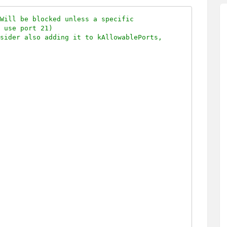
 Will be blocked unless a specific
n use port 21)
nsider also adding it to kAllowablePorts,