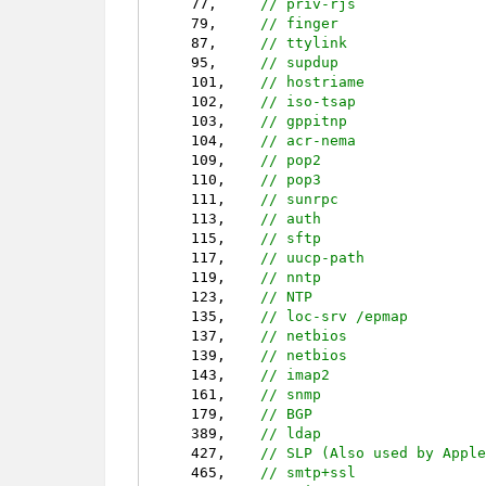
77
,     
// priv-rjs
79
,     
// finger
87
,     
// ttylink
95
,     
// supdup
101
,    
// hostriame
102
,    
// iso-tsap
103
,    
// gppitnp
104
,    
// acr-nema
109
,    
// pop2
110
,    
// pop3
111
,    
// sunrpc
113
,    
// auth
115
,    
// sftp
117
,    
// uucp-path
119
,    
// nntp
123
,    
// NTP
135
,    
// loc-srv /epmap
137
,    
// netbios
139
,    
// netbios
143
,    
// imap2
161
,    
// snmp
179
,    
// BGP
389
,    
// ldap
427
,    
// SLP (Also used by Appl
465
,    
// smtp+ssl