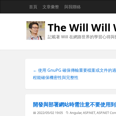
首頁
文章彙整
與我聯絡
The Will Will
記載著 Will 在網路世界的學習心得
← 使用 GnuPG 確保傳輸重要檔案或文件的
程能確保機密性與完整性
開發與部署網站時需注意不要使用到 ER
📅 2022/05/02 19:05
📁
Angular
,
ASP.NET
,
ASP.NET Cor