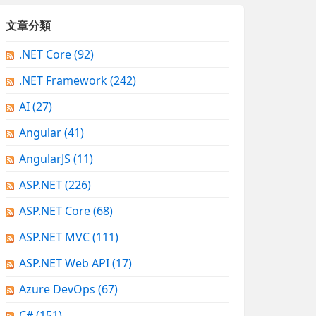
文章分類
.NET Core
(92)
.NET Framework
(242)
AI
(27)
Angular
(41)
AngularJS
(11)
ASP.NET
(226)
ASP.NET Core
(68)
ASP.NET MVC
(111)
ASP.NET Web API
(17)
Azure DevOps
(67)
C#
(151)