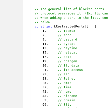
// The general list of blocked ports.
// protocol overrides it. (Ex: ftp ca
// When adding a port to the list, co
// below.
const
int
 kRestrictedPorts[] = {

1
,      
// tcpmux
7
,      
// echo
9
,      
// discard
11
,     
// systat
13
,     
// daytime
15
,     
// netstat
17
,     
// qotd
19
,     
// chargen
20
,     
// ftp data
21
,     
// ftp access
22
,     
// ssh
23
,     
// telnet
25
,     
// smtp
37
,     
// time
42
,     
// name
43
,     
// nicname
53
,     
// domain
69
,     
// tftp