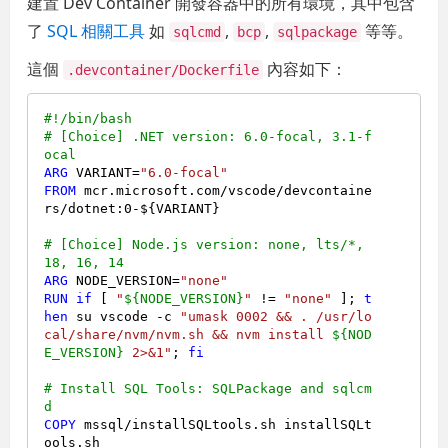
建置 Dev Container 開發容器中的所有環境，其中包含
了
SQL 相關工具
如
,
,
等等。
sqlcmd
bcp
sqlpackage
這個
內容如下：
.devcontainer/Dockerfile
#!/bin/bash
# [Choice] .NET version: 6.0-focal, 3.1-f
ocal
ARG
 VARIANT=
"6.0-focal"
FROM
 mcr.microsoft.com/vscode/devcontaine
rs/dotnet:
0
-${VARIANT}

# [Choice] Node.js version: none, lts/*, 
18, 16, 14
ARG
 NODE_VERSION=
"none"
RUN
if
 [ 
"
${NODE_VERSION}
"
 != 
"none"
 ]; 
t
hen
 su vscode -c 
"umask 0002 && . /usr/lo
cal/share/nvm/nvm.sh && nvm install 
${NOD
E_VERSION}
 2>&1"
; 
fi
# Install SQL Tools: SQLPackage and sqlcm
d
COPY
 mssql/installSQLtools.sh installSQLt
ools.sh