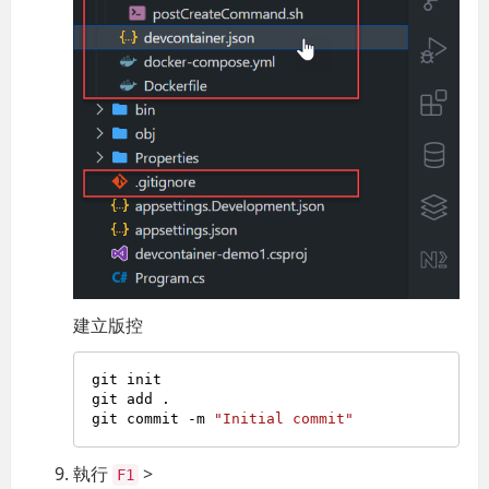
建立版控
git init

git add .

git commit -m 
"Initial commit"
執行
>
F1