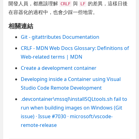
開發人員，都應該理解
與
的差異，這樣日後
CRLF
LF
在容器化的過程中，也會少踩一些地雷。
相關連結
Git - gitattributes Documentation
CRLF - MDN Web Docs Glossary: Definitions of
Web-related terms | MDN
Create a development container
Developing inside a Container using Visual
Studio Code Remote Development
.devcontainer\mssql\installSQLtools.sh fail to
run when building images on Windows (Git
issue) · Issue #7030 · microsoft/vscode-
remote-release