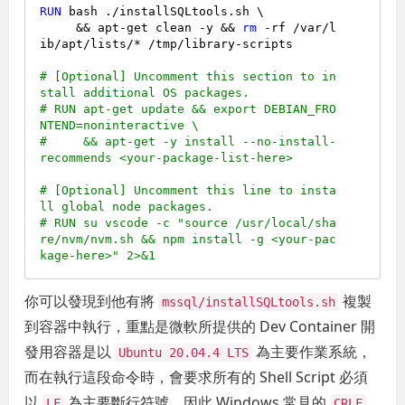
RUN
 bash ./installSQLtools.sh \

     && apt-get clean -y && 
rm
 -rf /var/l
ib/apt/lists/* /tmp/library-scripts
# [Optional] Uncomment this section to in
stall additional OS packages.
# RUN apt-get update && export DEBIAN_FRO
NTEND=noninteractive \
#     && apt-get -y install --no-install-
recommends <your-package-list-here>
# [Optional] Uncomment this line to insta
ll global node packages.
# RUN su vscode -c "source /usr/local/sha
re/nvm/nvm.sh && npm install -g <your-pac
kage-here>" 2>&1
你可以發現到他有將
複製
mssql/installSQLtools.sh
到容器中執行，重點是微軟所提供的 Dev Container 開
發用容器是以
為主要作業系統，
Ubuntu 20.04.4 LTS
而在執行這段命令時，會要求所有的 Shell Script 必須
以
為主要斷行符號，因此 Windows 常見的
LF
CRLF