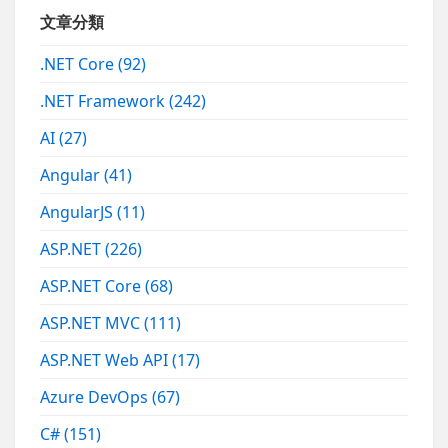
文章分類
.NET Core
(92)
.NET Framework
(242)
AI
(27)
Angular
(41)
AngularJS
(11)
ASP.NET
(226)
ASP.NET Core
(68)
ASP.NET MVC
(111)
ASP.NET Web API
(17)
Azure DevOps
(67)
C#
(151)