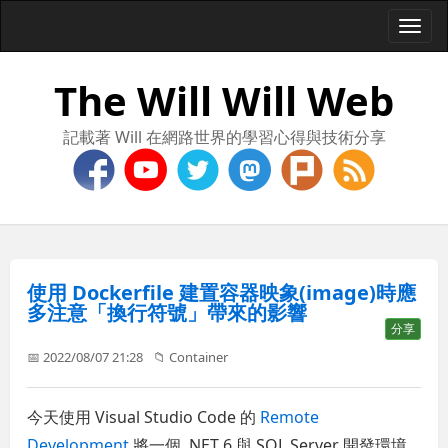
Togg
navi
The Will Will Web
記載著 Will 在網路世界的學習心得與技術分享
使用 Dockerfile 建置容器映象(image)時應
多注意「換行符號」帶來的影響
分享
📅 2022/08/07 21:28
📁
Container
今天使用 Visual Studio Code 的
Remote
Development
將一個 .NET 6 與 SQL Server 開發環境