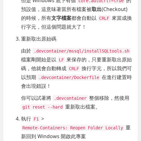
但是 Windows 底下有個
的
core.autocrlf=true
預設值，這意味著當所有檔案被
取出
(Checkout)
的時候，所有
文字檔案
都會自動以
來當成換
CRLF
行字元，但這個問題就大了！
重新取出原始碼
由於
.devcontainer/mssql/installSQLtools.sh
檔案剛開始是以
來保存的，只要重新取出原始
LF
碼，他就會自動轉成
換行字元，所以我們可
CRLF
以預期
在進行建置時
.devcontainer/Dockerfile
會出現錯誤！
你可以試著將
整個移除，然後用
.devcontainer
重新取出檔案。
git reset --hard
執行
>
F1
重
Remote-Containers: Reopen Folder Locally
新回到 Windows 開啟此專案