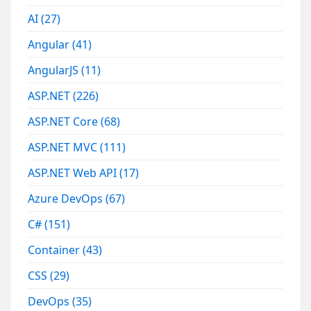
AI
(27)
Angular
(41)
AngularJS
(11)
ASP.NET
(226)
ASP.NET Core
(68)
ASP.NET MVC
(111)
ASP.NET Web API
(17)
Azure DevOps
(67)
C#
(151)
Container
(43)
CSS
(29)
DevOps
(35)