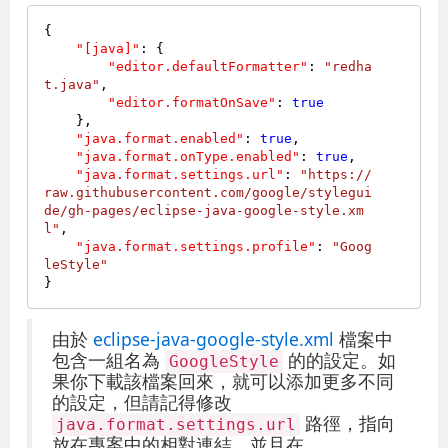
{
"[java]"
:
{
"editor.defaultFormatter"
:
"redha
t.java"
,
"editor.formatOnSave"
:
true
}
,
"java.format.enabled"
:
true
,
"java.format.onType.enabled"
:
true
,
"java.format.settings.url"
:
"https://
raw.githubusercontent.com/google/stylegui
de/gh-pages/eclipse-java-google-style.xm
l"
,
"java.format.settings.profile"
:
"Goog
leStyle"
}
由於
eclipse-java-google-style.xml
檔案中
包含一組名為
的的設定。如
GoogleStyle
果你下載該檔案回來，就可以添加更多不同
的設定，但請記得修改
路徑，指向
java.format.settings.url
放在專案中的相對連結，並且在