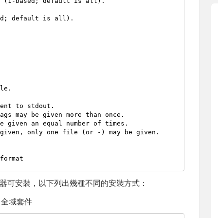
ent to stdout.

ags may be given more than once.

e given an equal number of times.

given, only one file (or -) may be given.

器可安裝，以下列出幾種不同的安裝方式：
全域套件