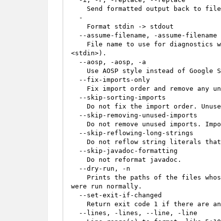
    Send formatted output back to files, not stdout.

  -

    Format stdin -> stdout

  --assume-filename, -assume-filename

    File name to use for diagnostics when formatting standard input (default is 
<stdin>).

  --aosp, -aosp, -a

    Use AOSP style instead of Google Style (4-space indentation).

  --fix-imports-only

    Fix import order and remove any unused imports, but do no other formatting.

  --skip-sorting-imports

    Do not fix the import order. Unused imports will still be removed.

  --skip-removing-unused-imports

    Do not remove unused imports. Imports will still be sorted.

  --skip-reflowing-long-strings

    Do not reflow string literals that exceed the column limit.

  --skip-javadoc-formatting

    Do not reformat javadoc.

  --dry-run, -n

    Prints the paths of the files whose contents would change if the formatter 
were run normally.

  --set-exit-if-changed

    Return exit code 1 if there are any formatting changes.

  --lines, -lines, --line, -line
