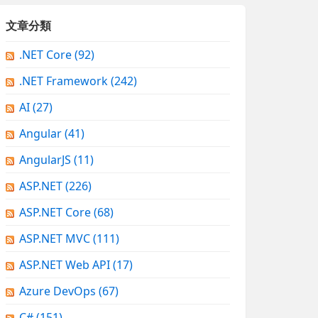
文章分類
.NET Core
(92)
.NET Framework
(242)
AI
(27)
Angular
(41)
AngularJS
(11)
ASP.NET
(226)
ASP.NET Core
(68)
ASP.NET MVC
(111)
ASP.NET Web API
(17)
Azure DevOps
(67)
C#
(151)