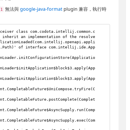
無法與
google-java-format
plugin 兼容，執行時
.1
eceiver class com.codota.intellij.common.c
r inherit an implementation of the resolve
plicationLoaded(com.intellij.openapi.appli
e.Path)' of interface com.intellij.ide.App