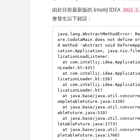
由於目前最新版的 IntelliJ IDEA
2022.2
會發生以下錯誤：
java.lang.AbstractMethodError: R
ore.CodotaMain does not define o
d method 'abstract void beforeAp
cation.Application, java.nio.fil
licationLoadListener.

  at com.intellij.idea.ApplicationLoader.initConfigurationStore(Applicatio
nLoader.kt:431)

  at com.intellij.idea.ApplicationLoader$initApplication$block$3.apply(App
licationLoader.kt:156)

  at com.intellij.idea.ApplicationLoader$initApplication$block$3.apply(App
licationLoader.kt)

  at java.base/java.util.concurrent.CompletableFuture$UniCompose.tryFire(C
ompletableFuture.java:1150)

  at java.base/java.util.concurrent.CompletableFuture.postComplete(Complet
ableFuture.java:510)

  at java.base/java.util.concurrent.CompletableFuture$AsyncSupply.run(Comp
letableFuture.java:1773)

  at java.base/java.util.concurrent.CompletableFuture$AsyncSupply.exec(Com
pletableFuture.java:1760)
