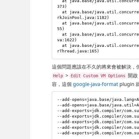
  at java.base/java.util.concurrent.ForkJoinTask.doExec(ForkJoinTask.java:
373)

  at java.base/java.util.concurrent.ForkJoinPool$WorkQueue.topLevelExec(Fo
rkJoinPool.java:1182)

  at java.base/java.util.concurrent.ForkJoinPool.scan(ForkJoinPool.java:16
55)

  at java.base/java.util.concurrent.ForkJoinPool.runWorker(ForkJoinPool.ja
va:1622)

  at java.base/java.util.concurrent.ForkJoinWorkerThread.run(ForkJoinWorke
這個問題應該在不久的將來會被解決，
>
開
Help
Edit Custom VM Options
容，這個
google-java-format
plugi
--add-opens=java.base/java.lang=A
--add-opens=java.base/java.util=A
--add-exports=jdk.compiler/com.su
--add-exports=jdk.compiler/com.su
--add-exports=jdk.compiler/com.su
--add-exports=jdk.compiler/com.su