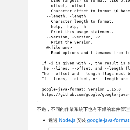
    Line range(s) to format, like 5:10 (1-based; default is all).

  --offset, -offset

    Character offset to format (0-based; default is all).

  --length, -length

    Character length to format.

  --help, -help, -h

    Print this usage statement.

  --version, -version, -v

    Print the version.

  @<filename>

    Read options and filenames from file.

If -i is given with -, the result is s
The --lines, --offset, and --length fl
The --offset and --length flags must b
If --lines, --offset, or --length are 
google-java-format: Version 1.15.0

不過，不同的作業系統下也有不錯的套件管理
透過
Node.js
安裝
google-java-format