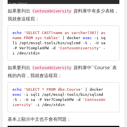
如果要列出
資料庫中有多少表格，
ContosoUniversity
我就會這樣寫：
echo
'SELECT CAST(name as varchar(30)) as 
name FROM sys.tables'
 | docker 
exec
 -i sq
l1 /opt/mssql-tools/bin/sqlcmd -S . -U sa 
-P Ver7CompleXPW -d 
'ContosoUniversity'
 -
如果要列出
資料庫中``Course` 表
ContosoUniversity
格的內容，我就會這樣寫：
echo
'SELECT * FROM dbo.Course'
 | docker 
exec
 -i sql1 /opt/mssql-tools/bin/sqlcmd 
-S . -U sa -P Ver7CompleXPW -d 
'ContosoUn
iversity'
基本上顯示中文也不會有問題：