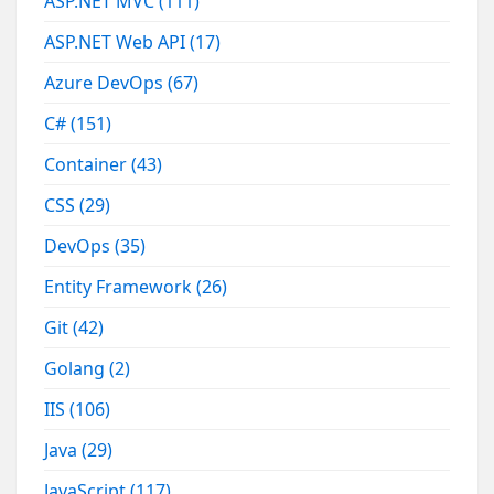
ASP.NET MVC
(111)
ASP.NET Web API
(17)
Azure DevOps
(67)
C#
(151)
Container
(43)
CSS
(29)
DevOps
(35)
Entity Framework
(26)
Git
(42)
Golang
(2)
IIS
(106)
Java
(29)
JavaScript
(117)