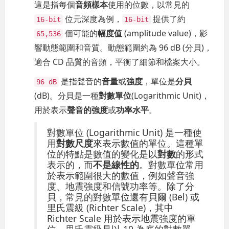
這是指每個
音頻樣本
使用的位數，以常見的
位元深度為例，
提供了約
16-bit
16-bit
個可能的
幅度值
(amplitude value)，影
65,536
響動態範圍和音質。動態範圍約為 96 dB (分貝)，
適合 CD 品質的音頻，平衡了細節和檔案大小。
是指聲音的
音量
或
強度
，單位是
分貝
96 dB
(dB)。分貝是一種
對數單位
(Logarithmic Unit)，
用於表示
聲音的強度
或
功率水平
。
對數單位 (Logarithmic Unit) 是一種使
用
對數尺度
來表示數值的單位。這種單
位的特點是數值的變化是以
對數
的形式
表示的，而
不是線性的
。對數單位常用
於表示範圍很大的數值，例如聲音強
度、地震強度和信號功率等。除了分
貝，常見的對數單位還有貝爾 (Bel) 或
里氏震級 (Richter Scale)，其中
Richter Scale 用於表示地震強度的單
位。里氏震級是以 10 為底的對數單