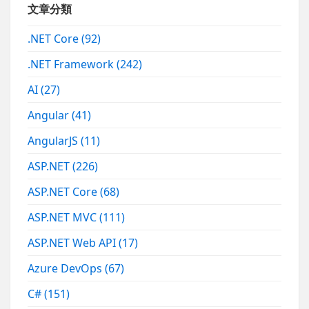
文章分類
.NET Core
(92)
.NET Framework
(242)
AI
(27)
Angular
(41)
AngularJS
(11)
ASP.NET
(226)
ASP.NET Core
(68)
ASP.NET MVC
(111)
ASP.NET Web API
(17)
Azure DevOps
(67)
C#
(151)