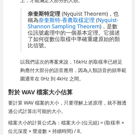
上，才能滿足大部分的人類。
奈奎斯特定理
(Nyquist Theorem)，也
稱為
奈奎斯特-香農取樣定理
(
Nyquist-
Shannon Sampling Theorem
)，是數
位訊號處理中的一個基本定理。它描述
了如何從數位取樣中準確重建原始的類
比信號。
以我們這次的專案來說，16kHz 的取樣率已經足
夠應付大部分的語音應用，因為人類語音的頻率範
圍通常在 0Hz 到 4kHz 之間。
對於 WAV 檔案大小估算
要計算 WAV 檔案的大小，只要理解上述原理，就不難透
過公式計算出可能的大小。
檔案大小的計算公式為：檔案大小 (位元組) = (取樣率 ×
位元深度 × 聲道數 × 持續時間) / 8。