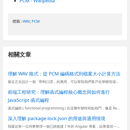
PCM - Wikipedia
標籤 :
WAV
,
PCM
相關文章
理解 WAV 格式：從 PCM 編碼格式到檔案大小計算方法
最近正在設計一個「即時口譯」的應用，可以幫助我們客戶在舉辦現場活動或即時線上活動時，可以提供多語言的口譯服務。我們需要將語音輸入訊號轉換為文字，然後再轉換為其他語言的語音。在這個過程中，首先要先深入瞭...
前端工程研究：理解函式編程核心概念與如何進行
JavaScript 函式編程
函式編程 ( functional programming ) 在這幾年變得有點熱門，像是 React 這套 JavaScript 框架，如果想學好他，通常也都必須要先熟悉函式編程的開發方法才行。畢竟
深入理解 package-lock.json 的用途與適用情境
我最近幫一位同事整理一個已經維護 7 年的 Angular 專案，結果發現一個前後端分離的專案，只有「後端」有設定 CI / CD，前端一直以來都是人工建置與部署。我在弄 CI / CD 的時候，發現...