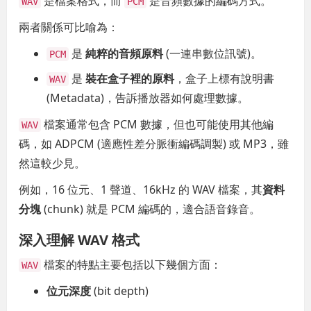
是檔案格式，而
是音頻數據的編碼方式。
WAV
PCM
兩者關係可比喻為：
是
純粹的音頻原料
(一連串數位訊號)。
PCM
是
裝在盒子裡的原料
，盒子上標有說明書
WAV
(Metadata)，告訴播放器如何處理數據。
檔案通常包含 PCM 數據，但也可能使用其他編
WAV
碼，如 ADPCM (適應性差分脈衝編碼調製) 或 MP3，雖
然這較少見。
例如，16 位元、1 聲道、16kHz 的 WAV 檔案，其
資料
分塊
(chunk) 就是 PCM 編碼的，適合語音錄音。
深入理解 WAV 格式
檔案的特點主要包括以下幾個方面：
WAV
位元深度
(bit depth)