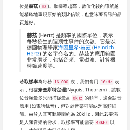
位是
赫茲
(
)。取樣率越高，數位化後的訊號越
Hz
能精確地重現原始的類比信號，也意味著音訊的品
質越好。
赫茲
(Hertz) 是頻率的國際單位，表示
每秒發生的週期性事件的次數。它是以
德國物理學家
海因里希·赫茲
(
Heinrich
Hertz
) 的名字命名的。赫茲的應用範圍
非常廣泛，包括音頻、電磁波、計算機
時鐘速度等。
若
取樣率
為每秒
次，我們會用
表
16,000
16kHz
示，根據
奈奎斯特定理
(Nyquist Theorem)，該數
位音頻最多只能捕捉最高
的頻率，適合語音
8kHz
應用 (如電話錄音)，但對於音樂可能缺乏高頻細
節。由於人耳可聽範圍約為 20kHz，因此若要滿
足人類音樂的需求，取樣率可能需要
以
48kHz