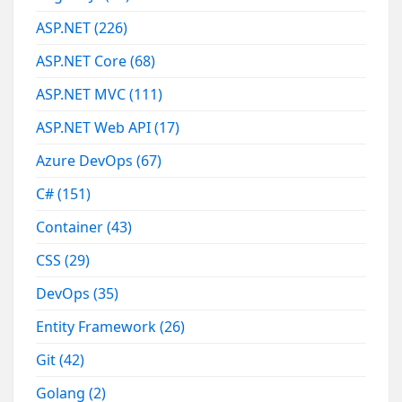
ASP.NET
(226)
ASP.NET Core
(68)
ASP.NET MVC
(111)
ASP.NET Web API
(17)
Azure DevOps
(67)
C#
(151)
Container
(43)
CSS
(29)
DevOps
(35)
Entity Framework
(26)
Git
(42)
Golang
(2)