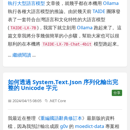
執行大型語言模型
文章後，就幾乎都在本機用
Ollama
執行各種大語言模型的推論。由於幾天前
TAIDE
團隊發
表了一套符合台灣語言和文化特性的大語言模型
(
)，我當下就立刻用
Ollama
跑起來了。這
TAIDE-LX-7B
篇文章我將分享幾個簡單的小步驟，幫助大家也可以很
順利的在本機將
模型跑起來。
TAIDE-LX-7B-Chat-4bit
...
繼續閱讀
...
如何透過 System.Text.Json 序列化輸出完
整的 Unicode 字元
分享
📅 2024/04/15 08:05
📁
.NET Core
我最近在整理《
重編國語辭典修訂本
》最新版的資料
檔，因為我預計輸出成跟
g0v
的
moedict-data
專案相