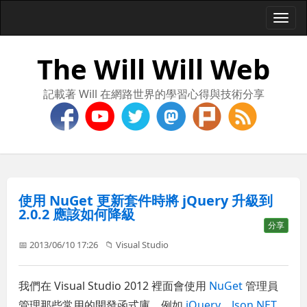
Togg
navi
The Will Will Web
記載著 Will 在網路世界的學習心得與技術分享
使用 NuGet 更新套件時將 jQuery 升級到
2.0.2 應該如何降級
分享
📅 2013/06/10 17:26
📁
Visual Studio
我們在 Visual Studio 2012 裡面會使用
NuGet
管理員
管理那些常用的開發函式庫，例如
jQuery
、
Json.NET
、