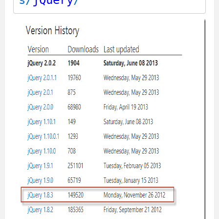
s/
jQuery
/