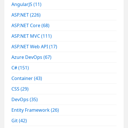
AngularJS
(11)
ASP.NET
(226)
ASP.NET Core
(68)
ASP.NET MVC
(111)
ASP.NET Web API
(17)
Azure DevOps
(67)
C#
(151)
Container
(43)
CSS
(29)
DevOps
(35)
Entity Framework
(26)
Git
(42)