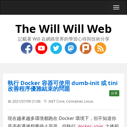
Togg
navi
The Will Will Web
記載著 Will 在網路世界的學習心得與技術分享
執行 Docker 容器可使用 dumb-init 或 tini
改善程序優雅結束的問題
分享
📅 2021/07/09 21:06
📁
.NET Core
,
Container
,
Linux
現在越來越多環境都跑在 Docker 環境下，但不知道你
是否有遇過想要停止容器，但執行
之後卻
docker stop