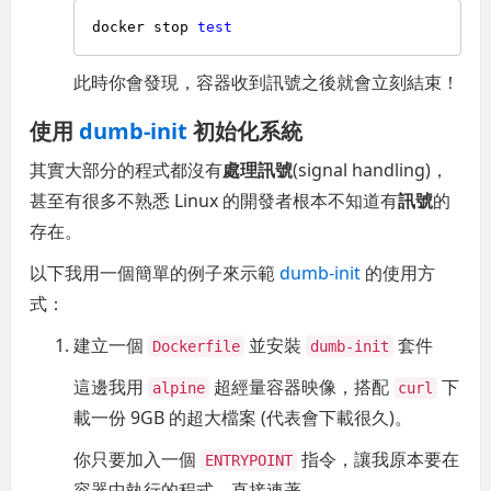
docker stop 
test
此時你會發現，容器收到訊號之後就會立刻結束！
使用
dumb-init
初始化系統
其實大部分的程式都沒有
處理訊號
(signal handling)，
甚至有很多不熟悉 Linux 的開發者根本不知道有
訊號
的
存在。
以下我用一個簡單的例子來示範
dumb-init
的使用方
式：
建立一個
並安裝
套件
Dockerfile
dumb-init
這邊我用
超經量容器映像，搭配
下
alpine
curl
載一份 9GB 的超大檔案 (代表會下載很久)。
你只要加入一個
指令，讓我原本要在
ENTRYPOINT
容器中執行的程式，直接連著