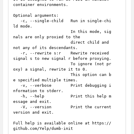
container environments.

Optional arguments:

   -c, --single-child   Run in single-chi
ld mode.

                        In this mode, sig
nals are only proxied to the

                        direct child and 
not any of its descendants.

   -r, --rewrite s:r    Rewrite received 
signal s to new signal r before proxying.

                        To ignore (not pr
oxy) a signal, rewrite it to 0.

                        This option can b
e specified multiple times.

   -v, --verbose        Print debugging i
nformation to stderr.

   -h, --help           Print this help m
essage and exit.

   -V, --version        Print the current 
version and exit.

Full help is available online at https://