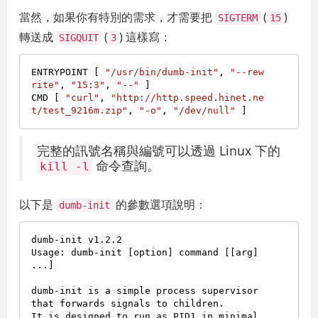
當然，如果你有特別的需求，才需要把
(
)
SIGTERM
15
轉送成
(
) 這樣寫：
SIGQUIT
3
ENTRYPOINT [ 
"/usr/bin/dumb-init"
, 
"--rew
rite"
, 
"15:3"
, 
"--"
 ]

CMD [ 
"curl"
, 
"http://http.speed.hinet.ne
t/test_9216m.zip"
, 
"-o"
, 
"/dev/null"
完整的訊號名稱與編號可以透過 Linux 下的
命令查詢。
kill -l
以下是
的參數選項說明：
dumb-init
dumb-init v1.2.2

Usage: dumb-init [option] command [[arg] 
...]

dumb-init is a simple process supervisor 
that forwards signals to children.

It is designed to run as PID1 in minimal 