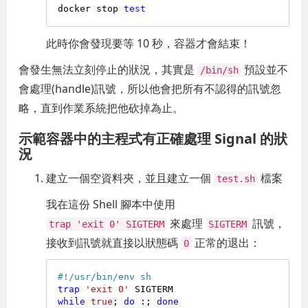
docker stop 
test
此時你會發現要等 10 秒，容器才會結束！
會發生無法立刻停止的狀況，其實是
預設並不
/bin/sh
會處理(handle)訊號，所以他會把所有不認得的訊號忽
略，直到作業系統把他砍掉為止。
示範容器中的主程式有正確處理 Signal 的狀
況
建立一個空資料夾，並且建立一個
檔案
test.sh
我在這份 Shell 腳本中使用
來處理
訊號，
trap 'exit 0' SIGTERM
SIGTERM
接收到訊號就直接以狀態碼
正常的退出：
0
#!/usr/bin/env sh
trap
'exit 0'
while
true
; 
do
 :; 
done