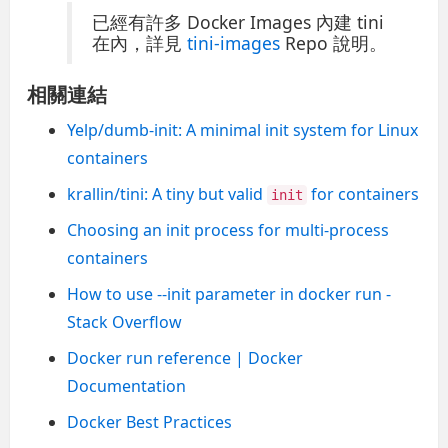
已經有許多 Docker Images 內建 tini
在內，詳見
tini-images
Repo 說明。
相關連結
Yelp/dumb-init: A minimal init system for Linux
containers
krallin/tini: A tiny but valid
for containers
init
Choosing an init process for multi-process
containers
How to use --init parameter in docker run -
Stack Overflow
Docker run reference | Docker
Documentation
Docker Best Practices