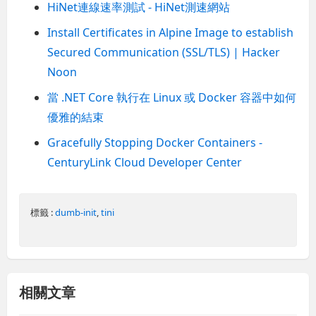
HiNet連線速率測試 - HiNet測速網站
Install Certificates in Alpine Image to establish
Secured Communication (SSL/TLS) | Hacker
Noon
當 .NET Core 執行在 Linux 或 Docker 容器中如何
優雅的結束
Gracefully Stopping Docker Containers -
CenturyLink Cloud Developer Center
標籤 :
dumb-init
,
tini
相關文章