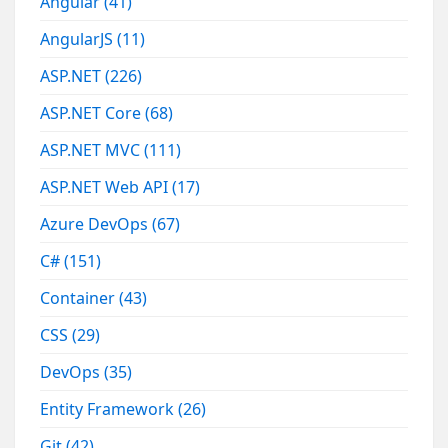
Angular
(41)
AngularJS
(11)
ASP.NET
(226)
ASP.NET Core
(68)
ASP.NET MVC
(111)
ASP.NET Web API
(17)
Azure DevOps
(67)
C#
(151)
Container
(43)
CSS
(29)
DevOps
(35)
Entity Framework
(26)
Git
(42)