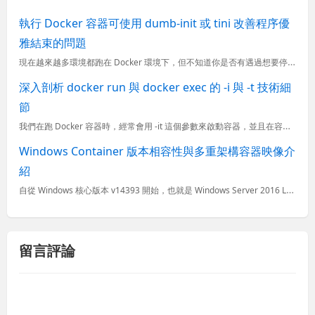
執行 Docker 容器可使用 dumb-init 或 tini 改善程序優
雅結束的問題
現在越來越多環境都跑在 Docker 環境下，但不知道你是否有遇過想要停止容器，但執行 docker stop 之後卻無法立即停止的狀況？這個問題會牽扯到我在 當 .NET Core 執行在 Linu
深入剖析 docker run 與 docker exec 的 -i 與 -t 技術細
節
我們在跑 Docker 容器時，經常會用 -it 這個參數來啟動容器，並且在容器中執行命令。不過長久以來我並沒有真正深入理解這兩個參數的用法與使用情境，以至於我昨天在跑一個 MySQL 容器時，就又再
Windows Container 版本相容性與多重架構容器映像介
紹
自從 Windows 核心版本 v14393 開始，也就是 Windows Server 2016 LTSC 與 Windows 10 年度更新版，正式開始支援 Windows 容器，這意謂著企業可以
留言評論