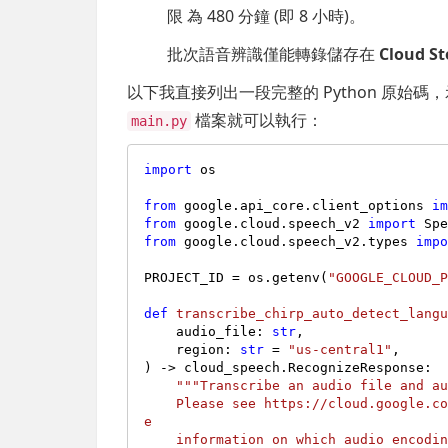
限 為 480 分鐘 (即 8 小時)。
批次語音辨識僅能轉錄儲存在
Cloud S
以下我直接列出一段完整的 Python 原始
檔案就可以執行：
main.py
import
 os

from
 google.api_core.client_options 
i
from
 google.cloud.speech_v2 
import
from
 google.cloud.speech_v2.types 
imp
PROJECT_ID = os.getenv(
"GOOGLE_CLOUD_
def
transcribe_chirp_auto_detect_lang
    audio_file: 
str
,

    region: 
str
 = 
"us-central1"
) -> cloud_speech.RecognizeResponse:

"""Transcribe an audio file and au
    Please see https://cloud.google.com/speech-to-text/v2/docs/encoding for mor
e

    information on which audio encodings are supported.
