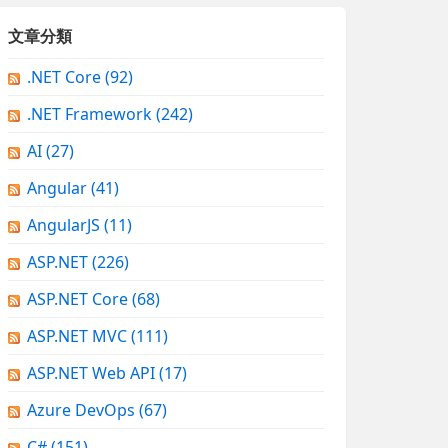
文章分類
.NET Core
(92)
.NET Framework
(242)
AI
(27)
Angular
(41)
AngularJS
(11)
ASP.NET
(226)
ASP.NET Core
(68)
ASP.NET MVC
(111)
ASP.NET Web API
(17)
Azure DevOps
(67)
C#
(151)