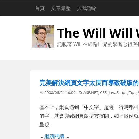
首頁
文章彙整
與我聯絡
The Will Will
記載著 Will 在網路世界的學習心得
完美解決網頁文字太長而導致破版的
📅 2008/06/21 10:00
📁
ASP.NET
,
CSS
,
JavaScript
,
Tips
,
基本上，網頁遇到「中文字」超過一行時都可
的字，就會導致網頁版型被撐開，如下圖例就
呈現。
...
繼續閱讀
...