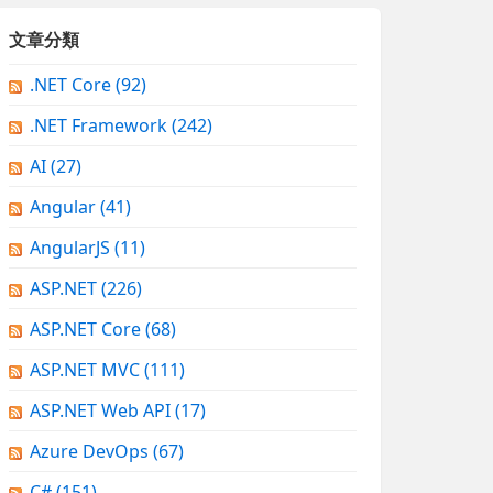
文章分類
.NET Core
(92)
.NET Framework
(242)
AI
(27)
Angular
(41)
AngularJS
(11)
ASP.NET
(226)
ASP.NET Core
(68)
ASP.NET MVC
(111)
ASP.NET Web API
(17)
Azure DevOps
(67)
C#
(151)